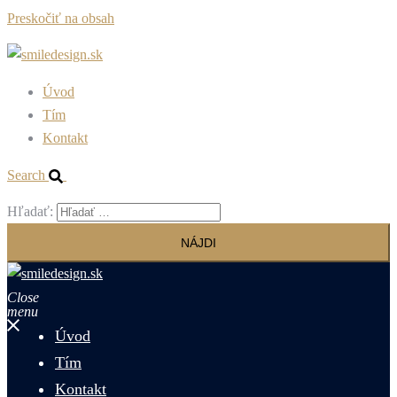
Preskočiť na obsah
Úvod
Tím
Kontakt
Search
Hľadať:
Close
menu
Úvod
Tím
Kontakt