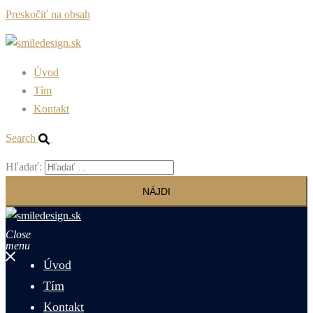
Preskočiť na obsah
Úvod
Tím
Kontakt
Search
Hľadať:
Close
menu
Úvod
Tím
Kontakt