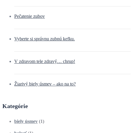
Pečatenie zubov
Vyberte si správnu zubnú kefku.
V zdravom tele zdravý… chrup!
Žiarivý biely úsmev – ako na to?
Kategórie
biely úsmev
(1)